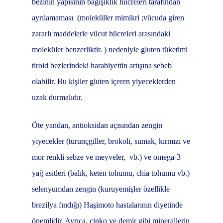
bezinin yapısının bağışıklık hücreleri tarafından
ayrılamaması (moleküller mimikri ;vücuda giren
zararlı maddelerle vücut hücreleri arasındaki
moleküler benzerliktir. ) nedeniyle gluten tüketimi
tiroid bezlerindeki harabiyettin artışına sebeb
olabilir. Bu kişiler gluten içeren yiyeceklerden
uzak durmalıdır.
Öte yandan, antioksidan açısından zengin
yiyecekler (turunçgiller, brokoli, sumak, kırmızı ve
mor renkli sebze ve meyveler, vb.) ve omega-3
yağ asitleri (balık, keten tohumu, chia tohumu vb.)
selenyumdan zengin (kuruyemişler özellikle
brezilya fındığı) Haşimoto hastalarının diyetinde
önemlidir. Ayrıca, çinko ve demir gibi minerallerin