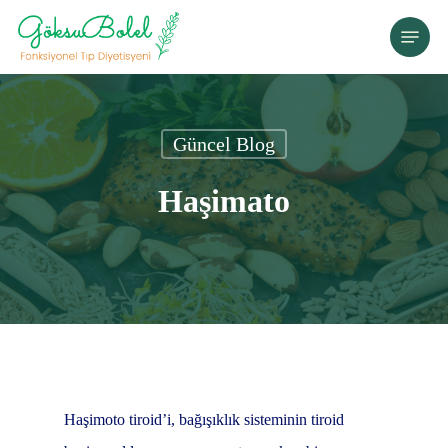
Skip
Menu
to
main
content
Güncel Blog
Haşimato
Haşimoto tiroid’i, bağışıklık sisteminin tiroid