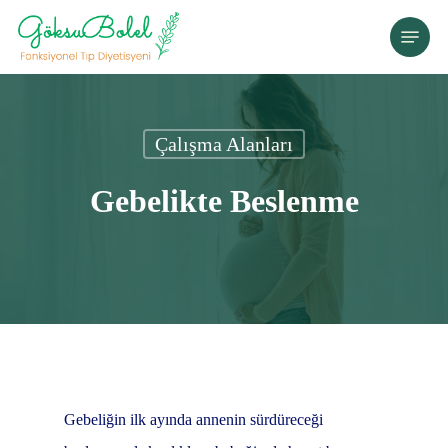
Skip
Menu
to
main
content
Çalışma Alanları
Gebelikte Beslenme
Gebeliğin ilk ayında annenin sürdüreceği