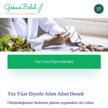
Skip
Menu
to
main
content
Yüz Yüze Diyet Paketleri
Yüz Yüze Diyetle Adım Adım Destek
Oluşturduğumuz beslenme planını uygularken sizi yalnız