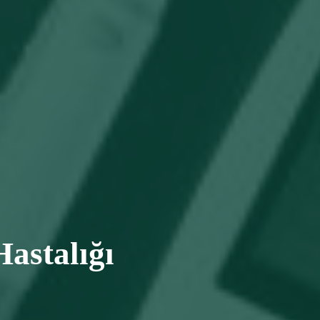
Hastalığı