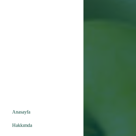
Anasayfa
Hakkımda