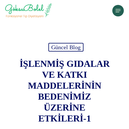
Skip
Menu
to
main
content
Güncel Blog
İŞLENMİŞ GIDALAR
VE KATKI
MADDELERİNİN
BEDENİMİZ
ÜZERİNE
ETKİLERİ-1