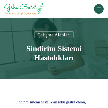
Skip
Menu
to
main
content
Çalışma Alanları
Sindirim Sistemi
Hastalıkları
Sindirim sistemi hastalıkları reflü gastrit chron,