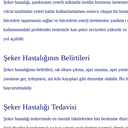
Şeker hastalığı, pankreasın yeterli miktarda insülin hormonu üretem
vücut tarafından yeteri kadar kullanılamaması sonucu oluşan bir hasta
hücrelere taşınmasını sağlar ve hücrelerin enerji üretmesine yardımcı 
kullanımındaki problemler nedeniyle kan şeker seviyeleri yükselir ve
yol açabilir.
Şeker Hastalığının Belirtileri
Şeker hastalığının belirtileri, sık idrara çıkma, aşırı susama, aşırı ye
yaraların geç iyileşmesi, ani kilo kayıpları gibi durumlar olabilir. Bu
başvurulmalıdır.
Şeker Hastalığı Tedavisi
Şeker hastalığı tedavisinde en önemli faktörlerden biri beslenme düze
özel diyetler hazırlanmalı ve kan şekeri seviyelerinin kontrol altında