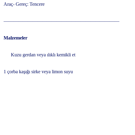
Araç- Gereç: Tencere
————————————————————————
Malzemeler
Kuzu gerdan veya ılıklı kemikli et
1 çorba kaşığı sirke veya limon suyu
Su
Yumurta
Limon suyu